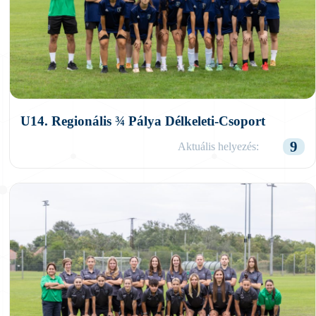
U14. Regionális ¾ Pálya Délkeleti-Csoport
9
Aktuális helyezés: