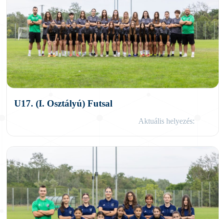
U17. (I. Osztályú) Futsal
Aktuális helyezés: