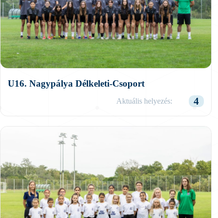
U16. Nagypálya Délkeleti-Csoport
4
Aktuális helyezés: