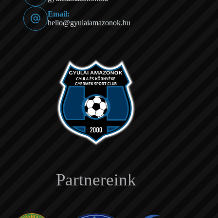
Email:
hello@gyulaiamazonok.hu
Partnereink