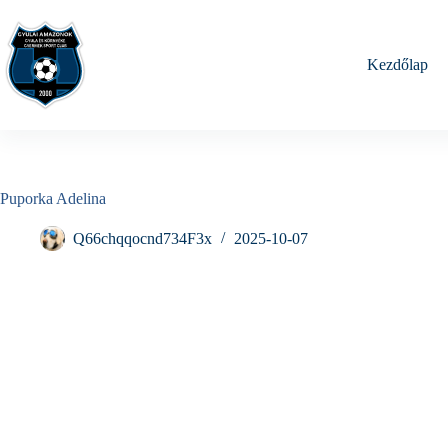
Skip
to
content
Kezdőlap
Puporka Adelina
Q66chqqocnd734F3x
2025-10-07