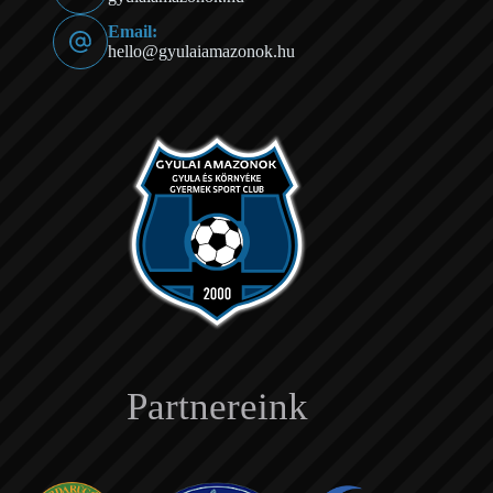
Email:
hello@gyulaiamazonok.hu
Partnereink