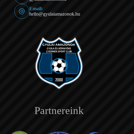
Email:
hello@gyulaiamazonok.hu
Partnereink