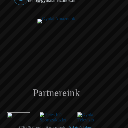
hello@gyulaiamazonok.hu
Partnereink
©2026 Gyulai Amazonok |
Adatvédelem
|