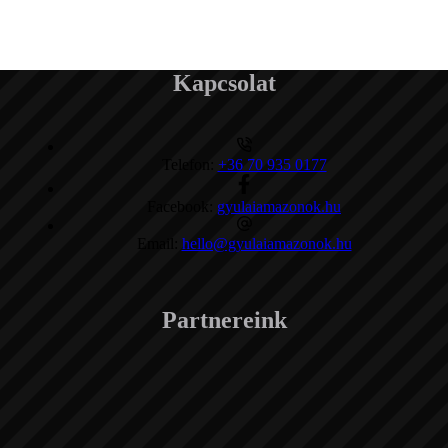
Kapcsolat
Telefon:
+36 70 935 0177
Facebook:
gyulaiamazonok.hu
Email:
hello@gyulaiamazonok.hu
Partnereink