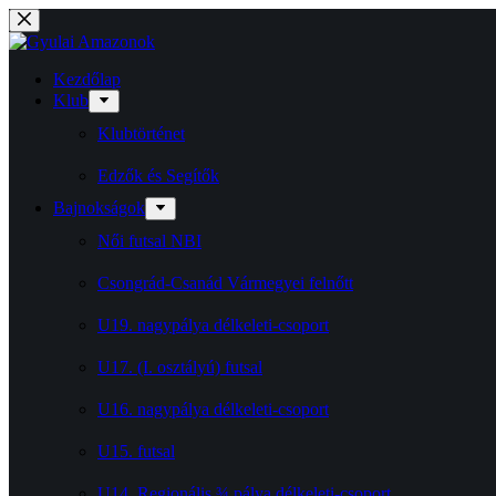
Skip
to
content
Kezdőlap
Klub
Klubtörténet
Edzők és Segítők
Bajnokságok
Női futsal NBI
Csongrád-Csanád Vármegyei felnőtt
U19. nagypálya délkeleti-csoport
U17. (I. osztályú) futsal
U16. nagypálya délkeleti-csoport
U15. futsal
U14. Regionális ¾ pálya délkeleti-csoport