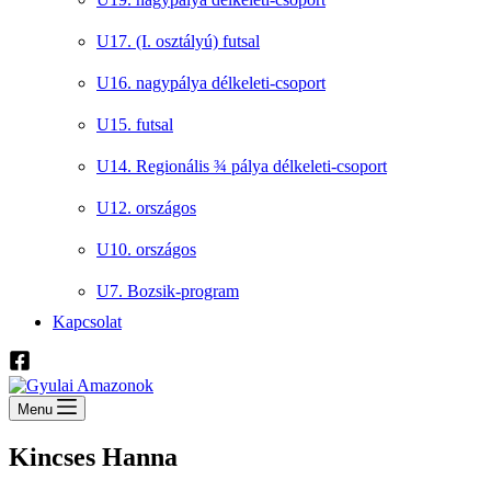
U17. (I. osztályú) futsal
U16. nagypálya délkeleti-csoport
U15. futsal
U14. Regionális ¾ pálya délkeleti-csoport
U12. országos
U10. országos
U7. Bozsik-program
Kapcsolat
Menu
Kincses Hanna