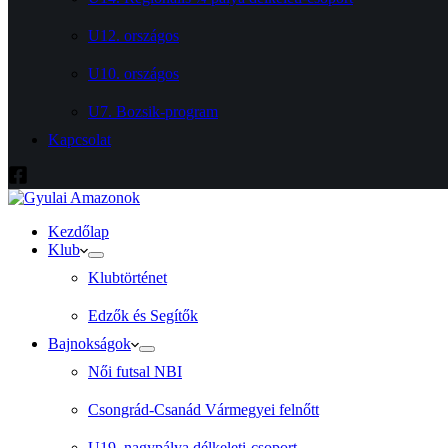
U12. országos
U10. országos
U7. Bozsik-program
Kapcsolat
Kezdőlap
Klub
Klubtörténet
Edzők és Segítők
Bajnokságok
Női futsal NBI
Csongrád-Csanád Vármegyei felnőtt
U19. nagypálya délkeleti-csoport