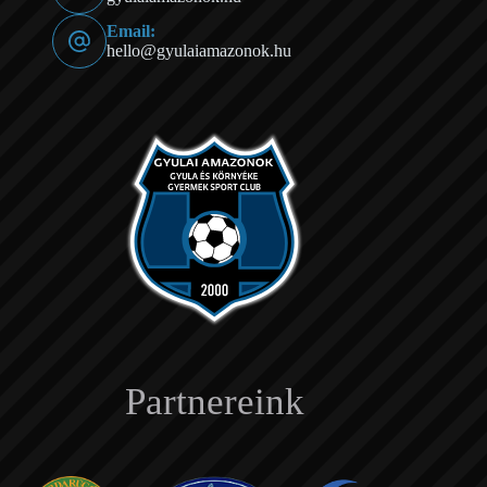
Email:
hello@gyulaiamazonok.hu
Partnereink