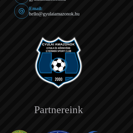
Email:
hello@gyulaiamazonok.hu
Partnereink