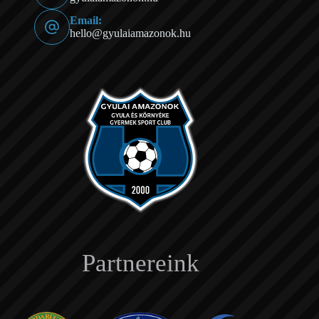
Email:
hello@gyulaiamazonok.hu
Partnereink