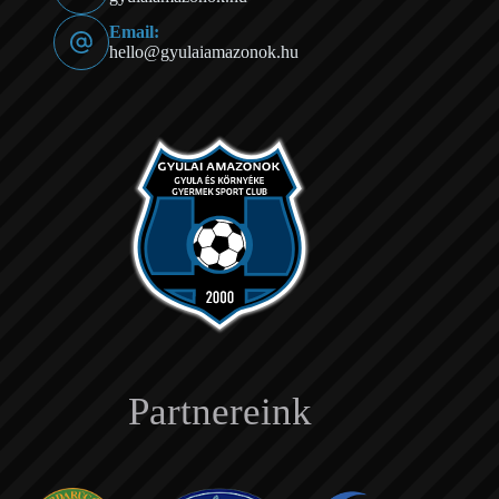
Email:
hello@gyulaiamazonok.hu
Partnereink