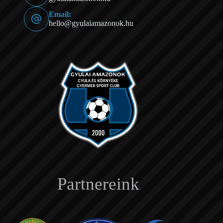
Email:
hello@gyulaiamazonok.hu
Partnereink