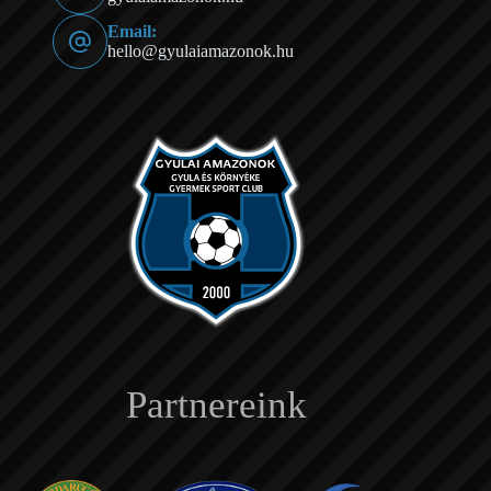
Email:
hello@gyulaiamazonok.hu
Partnereink