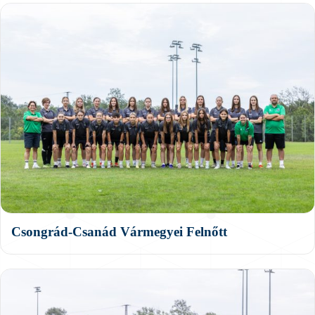
Csongrád-Csanád Vármegyei Felnőtt