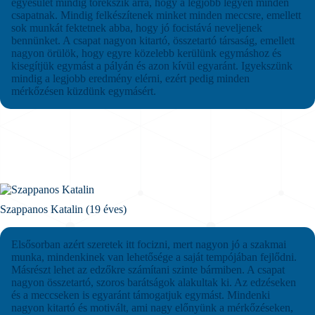
egyesület mindig törekszik arra, hogy a legjobb legyen minden
csapatnak. Mindig felkészítenek minket minden meccsre, emellett
sok munkát fektetnek abba, hogy jó focistává neveljenek
bennünket. A csapat nagyon kitartó, összetartó társaság, emellett
nagyon örülök, hogy egyre közelebb kerülünk egymáshoz és
kisegítjük egymást a pályán és azon kívül egyaránt. Igyekszünk
mindig a legjobb eredmény elérni, ezért pedig minden
mérkőzésen küzdünk egymásért.
Szappanos Katalin (19 éves)
Elsősorban azért szeretek itt focizni, mert nagyon jó a szakmai
munka, mindenkinek van lehetősége a saját tempójában fejlődni.
Másrészt lehet az edzőkre számítani szinte bármiben. A csapat
nagyon összetartó, szoros barátságok alakultak ki. Az edzéseken
és a meccseken is egyaránt támogatjuk egymást. Mindenki
nagyon kitartó és motivált, ami nagy előnyünk a mérkőzéseken,