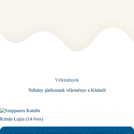
Vélemények
Néhány játékosunk véleménye a Klubról
Krisán Lujza (14 éves)
Úgy gondolom, hogy mindenki nyitott és az edzőkkel is hamar