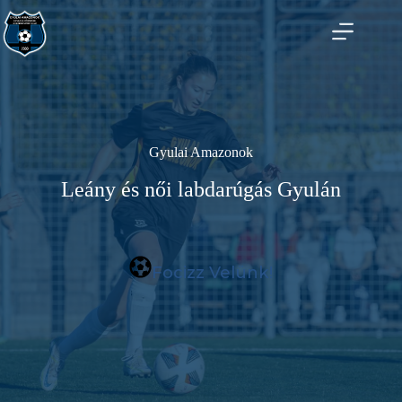
Skip
to
content
Gyulai Amazonok
Leány és női labdarúgás Gyulán
Focizz Velünk!