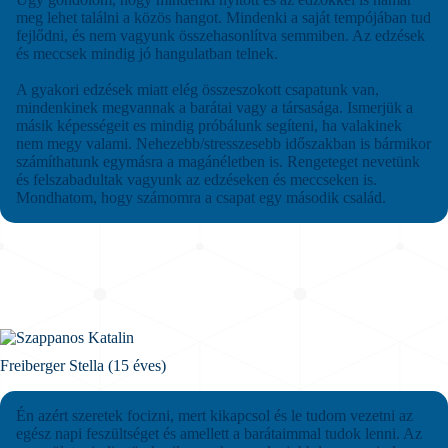
meg lehet találni a közös hangot. Mindenki a saját tempójában tud
fejlődni, és nem vagyunk összehasonlítva semmiben. Az edzések
és meccsek mindig jó hangulatban telnek.
A gyakori edzések miatt elég összeszokott csapatunk van,
mindenkinek megvannak a barátai vagy a társasága. Ismerjük a
másik képességeit es mindig próbálunk segíteni, ha valakinek
nem megy valami. Nehezebb/stresszesebb időszakban is bármikor
számíthatunk egymásra a magánéletben is. Rengeteget nevetünk
és felszabadultak vagyunk az edzéseken és meccseken is.
Mondhatom, hogy számomra a csapat egy második család.
Freiberger Stella (15 éves)
Én azért szeretek focizni, mert kikapcsol és le tudom vezetni az
egész napi feszültséget és amellett a barátaimmal tudok lenni. Az